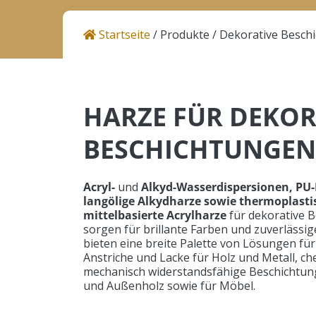
Karriere
Startseite
/
Produkte
/
Dekorative Besch
Kontakt
HARZE FÜR DEKOR
Helios Resins | Atcoat
Količevo 65, 1230 Domžale
BESCHICHTUNGEN
Slovenia
Acryl-
und
Alkyd-Wasserdispersionen, PU-
langölige Alkydharze sowie thermoplasti
mittelbasierte Acrylharze
für dekorative 
sorgen für brillante Farben und zuverlässig
bieten eine breite Palette von Lösungen f
Anstriche und Lacke für Holz und Metall, c
mechanisch widerstandsfähige Beschichtun
und Außenholz sowie für Möbel.