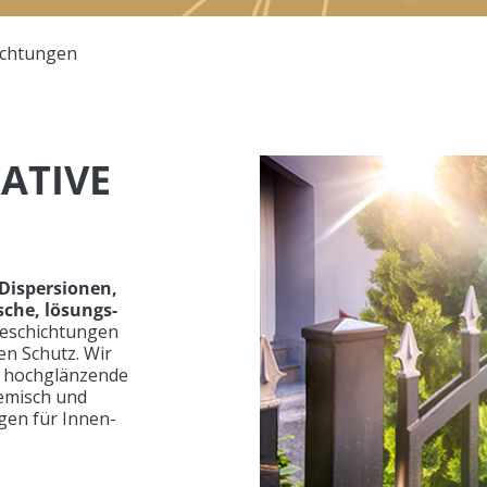
ichtungen
ATIVE
Dispersionen,
sche, lösungs-
Beschichtungen
en Schutz. Wir
ür hochglänzende
hemisch und
gen für Innen-