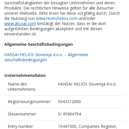
Geschäftstätigkeiten der besagten Unternehmen und deren
Karriere
Produkte. Die rechtlichen Hinweise gelten für alle Besucher
unserer Webseite. Bitte lesen Sie diese sorgfältig durch. Durch
die Nutzung von
www.resinshelios.com
und/oder
Kontakt
www.atcoat.com
bestätigt der Nutzer, dass er die dort
aufgeführten Bedingungen akzeptiert und mit diesen
einverstanden ist.
Allgemeine Geschäftsbedingungen
Helios Resins | Atcoat
KANSAI HELIOS Slovenija d.o.o. – Allgemeine
Količevo 65, 1230 Domžale
Geschäftsbedingungen
Slovenia
Unternehmensdaten
Name des
KANSAI HELIOS Slovenija d.o.o.
Unternehmens:
Registrierungsnummer:
5043212000
Steuernummer:
SI 45984794
Entry number:
10447300, Companies Register,