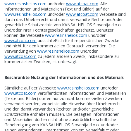
www.resinshelios.com
und/oder
www.atcoat.com
. Alle
Informationen und Materialien (Text und Bilder) auf der
www.resinshelios.com
und/oder
www.atcoat.com
Webseite sind
durch das Urheberrecht und damit verwandte Rechte und/oder
gewerbliche Schutzrechte von KANSAI HELIOS Slovenija d.o.o.
und/oder ihrer Tochtergesellschaften geschützt. Benutzer
können die Webseite
www.resinshelios.com
und/oder
www.atcoat.com
ausschließlich für ihre persönlichen Zwecke
und nicht für den kommerziellen Gebrauch verwenden. Die
Verwendung von
www.resinshelios.com
und/oder
www.atcoat.com
zu jedem anderen Zweck, insbesondere zu
kommerziellen Zwecken, ist untersagt.
Beschränkte Nutzung der Informationen und des Materials
Sämtliche auf der Webseite
www.resinshelios.com
und/oder
www.atcoat.com
veröffentlichten Informationen und Materialien
(Texte und Bilder) dürfen nur zu nicht-kommerziellen Zwecken
verwendet werden, wobei sie alle Hinweise über Urheberrecht
und den damit verwandten Rechten und/oder gewerbliche
Schutzrechte enthalten müssen. Die besagten Informationen
und Materialien dürfen nicht ohne ausdrückliche schriftliche
Genehmigung von KANSAI HELIOS Slovenija d.o.o. und/oder
seinen verbundenen Unternehmen kopiert, vervielfältigt oder