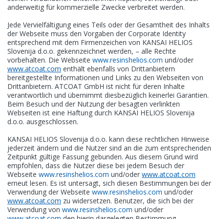
anderweitig für kommerzielle Zwecke verbreitet werden.
Jede Vervielfältigung eines Teils oder der Gesamtheit des Inhalts
der Webseite muss den Vorgaben der Corporate Identity
entsprechend mit dem Firmenzeichen von KANSAI HELIOS
Slovenija d.o.o. gekennzeichnet werden, – alle Rechte
vorbehalten. Die Webseite
www.resinshelios.com
und/oder
www.atcoat.com
enthält ebenfalls von Drittanbietern
bereitgestellte Informationen und Links zu den Webseiten von
Drittanbietern. ATCOAT GmbH ist nicht für deren Inhalte
verantwortlich und übernimmt diesbezüglich keinerlei Garantien.
Beim Besuch und der Nutzung der besagten verlinkten
Webseiten ist eine Haftung durch KANSAI HELIOS Slovenija
d.o.o. ausgeschlossen.
KANSAI HELIOS Slovenija d.o.o. kann diese rechtlichen Hinweise
jederzeit ändern und die Nutzer sind an die zum entsprechenden
Zeitpunkt gültige Fassung gebunden. Aus diesem Grund wird
empfohlen, dass die Nutzer diese bei jedem Besuch der
Webseite
www.resinshelios.com
und/oder
www.atcoat.com
erneut lesen. Es ist untersagt, sich diesen Bestimmungen bei der
Verwendung der Webseite
www.resinshelios.com
und/oder
www.atcoat.com
zu widersetzen. Benutzer, die sich bei der
Verwendung von
www.resinshelios.com
und/oder
www.atcoat.com
den hierin dargelegten Bestimmung