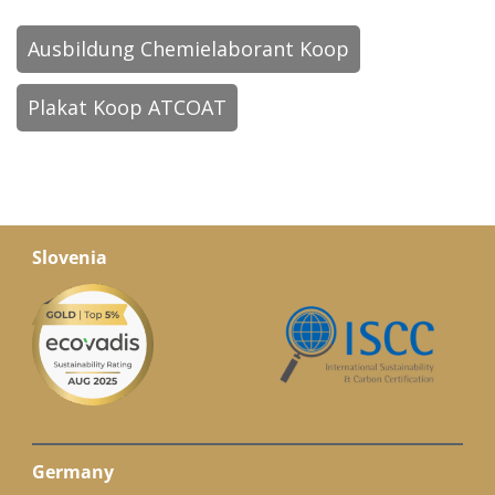
Karriere
Ausbildung Chemielaborant Koop
Kontakt
Plakat Koop ATCOAT
Helios Resins | Atcoat
Količevo 65, 1230 Domžale
Slovenia
Slovenia
Germany